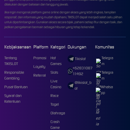
dilakukan dengan batasan dan tanggung jawab.
Jika ingin mengenal platform game online dengan akses yang lebih ringkas, tampilan
responsif, dan informasi yang mudah dipahami, TIKISLOT dapat menjadi salah satu pilihan
untuk dipertimbangkan. Gunakan akses secara bijak, pahami setiap fitur dengan baik, dan
jadikan pengalaman bermain sebagai hiburan yang tetap terkendali.
Kebijaksanaan
Platform
Kategori
Dukungan
Komunitas
Tentang
Promosi
Hot
Telegra
Tikislot
TIKISLOT
Games
m
Loyalty
+62831087
Responsible
Slots
Telegra
11492
Referral
Gambling
m
Live
@tikislot_b
Pusat Bantuan
Casino
Whatsa
ot
pp
Syarat dan
Race
Ketentuan
Togel
Olahraga
Crash
Game