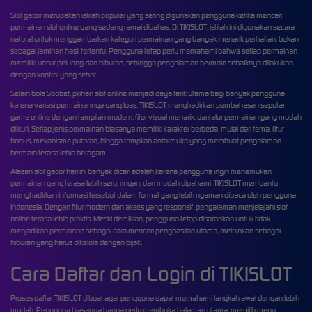
Slot gacor merupakan istilah populer yang sering digunakan pengguna ketika mencari
permainan slot online yang sedang ramai dibahas. Di TIKISLOT, istilah ini digunakan secara
natural untuk menggambarkan kategori permainan yang banyak menarik perhatian, bukan
sebagai jaminan hasil tertentu. Pengguna tetap perlu memahami bahwa setiap permainan
memiliki unsur peluang dan hiburan, sehingga pengalaman bermain sebaiknya dilakukan
dengan kontrol yang sehat.
Selain bola Sbobet, pilihan slot online menjadi daya tarik utama bagi banyak pengguna
karena variasi permainannya yang luas. TIKISLOT menghadirkan pembahasan seputar
game online dengan tampilan modern, fitur visual menarik, dan alur permainan yang mudah
diikuti. Setiap jenis permainan biasanya memiliki karakter berbeda, mulai dari tema, fitur
bonus, mekanisme putaran, hingga tampilan antarmuka yang membuat pengalaman
bermain terasa lebih beragam.
Alasan slot gacor hari ini banyak dicari adalah karena pengguna ingin menemukan
permainan yang terasa lebih seru, ringan, dan mudah dipahami. TIKISLOT membantu
menghadirkan informasi tersebut dalam format yang lebih nyaman dibaca oleh pengguna
Indonesia. Dengan fitur modern dan akses yang responsif, pengalaman menjelajahi slot
online terasa lebih praktis. Meski demikian, pengguna tetap disarankan untuk tidak
menjadikan permainan sebagai cara mencari penghasilan utama, melainkan sebagai
hiburan yang harus dikelola dengan bijak.
Cara Daftar dan Login di TIKISLOT
Proses daftar TIKISLOT dibuat agar pengguna dapat memahami langkah awal dengan lebih
mudah. Pengguna biasanya hanya perlu membuka halaman utama, memilih menu