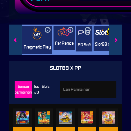
i
i
i
i
i
Facha
Fat Panda
Slot88 x PP
PG Soft
Pragmatic Play
SLOT88 X PP
Semua
Top
Slots
permainan
20