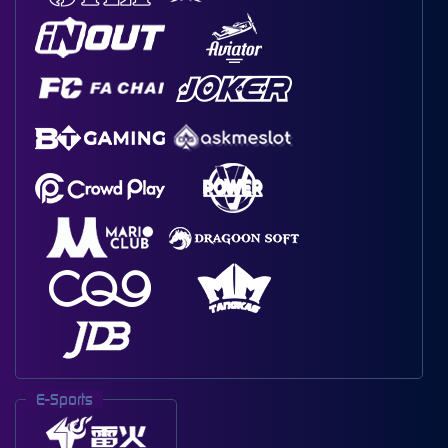
E-Sports